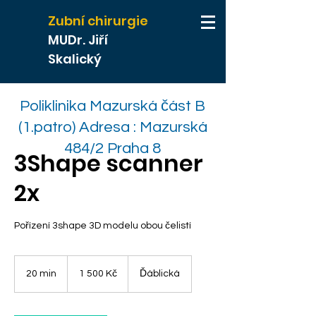
Zubní chirurgie
MUDr. Jiří
Skalický
Poliklinika Mazurská část B
(1.patro) Adresa : Mazurská
484/2 Praha 8
3Shape scanner
2x
Pořízení 3shape 3D modelu obou čelistí
1 500
českých
20 min
2
1 500 Kč
Ďáblická
korun
0
m
i