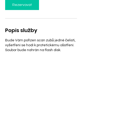
n
Rezervovat
Popis služby
Bude Vám pořízen scan zubů jedné čelisti,
vyšetření se hodí k protetickému ošstření.
Soubor bude nahrán na flash disk.
Kontaktní údaje
Ďáblická 1003/2d, Praha-Ďáblice, Česko