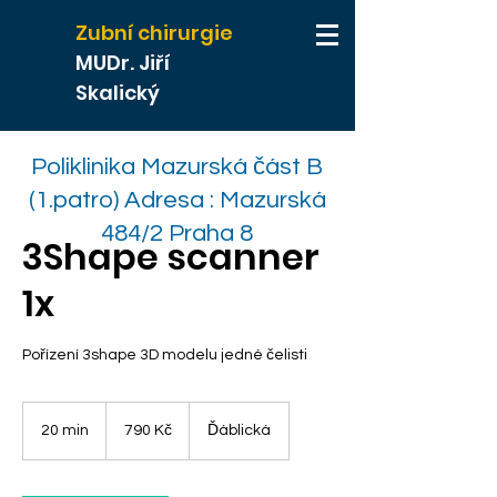
Zubní chirurgie
MUDr. Jiří
Skalický
Poliklinika Mazurská část B
(1.patro) Adresa : Mazurská
484/2 Praha 8
3Shape scanner
1x
Pořízení 3shape 3D modelu jedné čelisti
790
českých
20 min
2
790 Kč
Ďáblická
korun
0
m
i